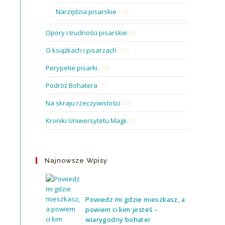
Narzędzia pisarskie
(17)
Opory i trudności pisarskie
(8)
O książkach i pisarzach
(13)
Perypetie pisarki
(15)
Podróż Bohatera
(3)
Na skraju rzeczywistości
(12)
Kroniki Uniwersytetu Magii
(6)
Najnowsze Wpisy
Powiedz mi gdzie mieszkasz, a
powiem ci kim jesteś –
wiarygodny bohater