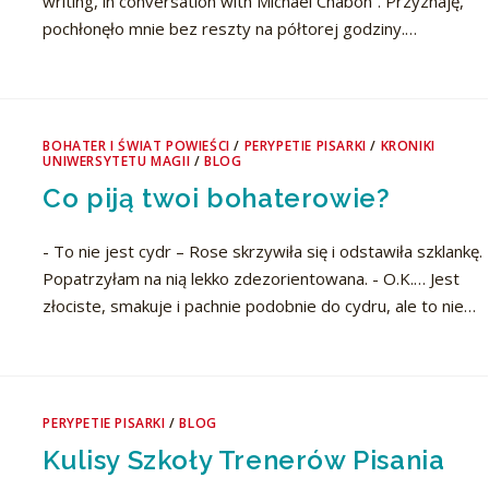
writing, in conversation with Michael Chabon”. Przyznaję,
pochłonęło mnie bez reszty na półtorej godziny.…
BOHATER I ŚWIAT POWIEŚCI
/
PERYPETIE PISARKI
/
KRONIKI
UNIWERSYTETU MAGII
/
BLOG
Co piją twoi bohaterowie?
- To nie jest cydr – Rose skrzywiła się i odstawiła szklankę.
Popatrzyłam na nią lekko zdezorientowana. - O.K.… Jest
złociste, smakuje i pachnie podobnie do cydru, ale to nie…
PERYPETIE PISARKI
/
BLOG
Kulisy Szkoły Trenerów Pisania