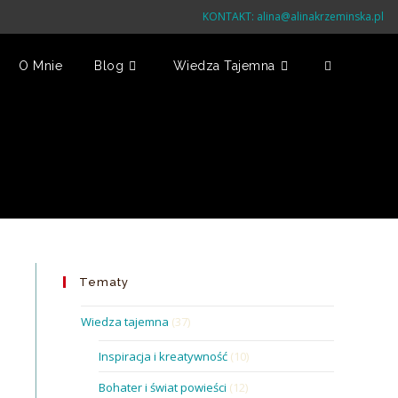
KONTAKT:
alina@alinakrzeminska.pl
O Mnie
Blog
Wiedza Tajemna
Toggle
Website
Search
Tematy
Wiedza tajemna
(37)
Inspiracja i kreatywność
(10)
Bohater i świat powieści
(12)