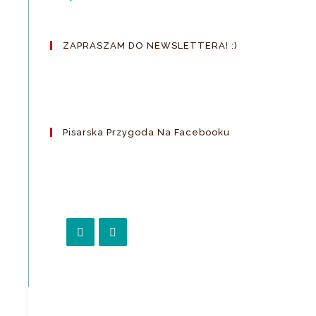
ZAPRASZAM DO NEWSLETTERA! :)
Pisarska Przygoda Na Facebooku
Opens
Opens
in
in
a
a
new
new