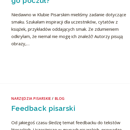
go poczuł?
Niedawno w Klubie Pisarskim mieliśmy zadanie dotyczące
smaku. Szukałam inspiracji dla uczestników, cytatów z
książek, przykładów oddających smak. Ze zdumieniem
odkryłam, że niemal nie mogę ich znaleźć! Autorzy pisują
obrazy,…
NARZĘDZIA PISARSKIE
/
BLOG
Feedback pisarski
Od jakiegoś czasu śledzę temat feedbacku do tekstów
literackich. Uczestniczę w grupach pisarskich, prowadzę