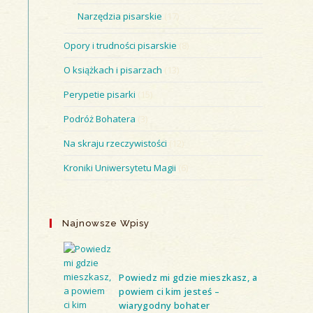
Narzędzia pisarskie
(17)
Opory i trudności pisarskie
(8)
O książkach i pisarzach
(13)
Perypetie pisarki
(15)
Podróż Bohatera
(3)
Na skraju rzeczywistości
(12)
Kroniki Uniwersytetu Magii
(6)
Najnowsze Wpisy
Powiedz mi gdzie mieszkasz, a
powiem ci kim jesteś –
wiarygodny bohater