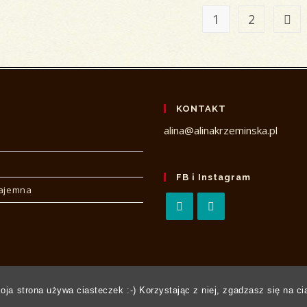
1
2
Go t
KONTAKT
alina@alinakrzeminska.pl
FB i Instagram
tajemna
Opens
Opens
in
in
a
a
new
new
tab
tab
moja strona używa ciasteczek :-) Korzystając z niej, zgadzasz się na ci
Copyright 2026 © Alina Krzemińska