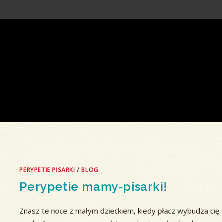
PERYPETIE PISARKI
/
BLOG
Perypetie mamy-pisarki!
Znasz te noce z małym dzieckiem, kiedy płacz wybudza cię