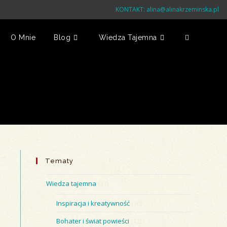
KONTAKT:
alina@alinakrzeminska.pl
O Mnie
Blog
Wiedza Tajemna
Toggle
Website
Search
Tematy
Wiedza tajemna
(37)
Inspiracja i kreatywność
(10)
Bohater i świat powieści
(12)