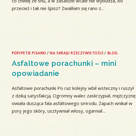
co chwilę ze snu, a w zasadzie wcale nie wybudza, bo
przecież i tak nie śpisz? Zwaliłam się rano z…
PERYPETIE PISARKI
/
NA SKRAJU RZECZYWISTOŚCI
/
BLOG
Asfaltowe porachunki – mini
opowiadanie
Asfaltowe porachunki Po raz kolejny wbił wsteczny i ruszył
z dziką satysfakcją. Ogromny walec zaskrzypiał, mężczyznę
owiała dusząca fala asfaltowego smrodu. Zapach wnikał w
pory jego skóry, usztywniał włosy, ogarniał…