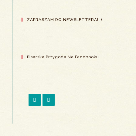
ZAPRASZAM DO NEWSLETTERA! :)
Pisarska Przygoda Na Facebooku
Opens
Opens
in
in
a
a
new
new