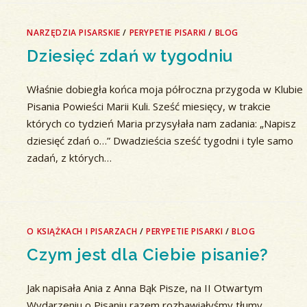
NARZĘDZIA PISARSKIE
/
PERYPETIE PISARKI
/
BLOG
Dziesięć zdań w tygodniu
Właśnie dobiegła końca moja półroczna przygoda w Klubie
Pisania Powieści Marii Kuli. Sześć miesięcy, w trakcie
których co tydzień Maria przysyłała nam zadania: „Napisz
dziesięć zdań o…” Dwadzieścia sześć tygodni i tyle samo
zadań, z których…
O KSIĄŻKACH I PISARZACH
/
PERYPETIE PISARKI
/
BLOG
Czym jest dla Ciebie pisanie?
Jak napisała Ania z Anna Bąk Pisze, na II Otwartym
Wydarzeniu o Pisaniu razem rozbawiałyśmy tłumy