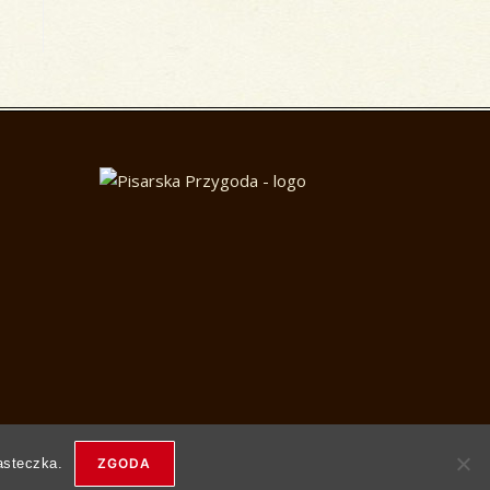
o the next page
asteczka.
ZGODA