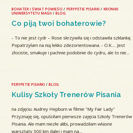
BOHATER I ŚWIAT POWIEŚCI
/
PERYPETIE PISARKI
/
KRONIKI
UNIWERSYTETU MAGII
/
BLOG
Co piją twoi bohaterowie?
- To nie jest cydr – Rose skrzywiła się i odstawiła szklankę.
Popatrzyłam na nią lekko zdezorientowana. - O.K.… Jest
złociste, smakuje i pachnie podobnie do cydru, ale to nie…
PERYPETIE PISARKI
/
BLOG
Kulisy Szkoły Trenerów Pisania
na zdjęciu: Audrey Hepburn w filmie "My Fair Lady"
Przyznaję się, opuściłam pierwsze zajęcia Szkoły Trenerów
Pisania. Ale mam niezłe alibi, prowadziłam własne
warsztaty 300 km dalej i mam na…