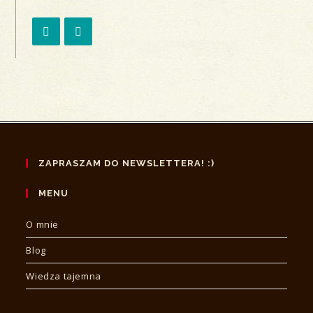
Opens
Opens
in
in
a
a
new
new
tab
tab
ZAPRASZAM DO NEWSLETTERA! :)
MENU
O mnie
Blog
Wiedza tajemna