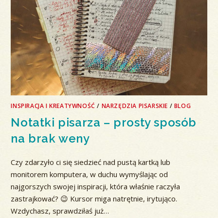
INSPIRACJA I KREATYWNOŚĆ
/
NARZĘDZIA PISARSKIE
/
BLOG
Notatki pisarza – prosty sposób
na brak weny
Czy zdarzyło ci się siedzieć nad pustą kartką lub
monitorem komputera, w duchu wymyślając od
najgorszych swojej inspiracji, która właśnie raczyła
zastrajkować? 😉 Kursor miga natrętnie, irytująco.
Wzdychasz, sprawdziłaś już…