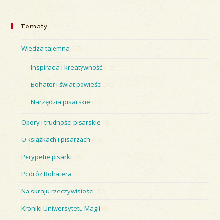
Tematy
Wiedza tajemna
(37)
Inspiracja i kreatywność
(10)
Bohater i świat powieści
(12)
Narzędzia pisarskie
(17)
Opory i trudności pisarskie
(8)
O książkach i pisarzach
(13)
Perypetie pisarki
(15)
Podróż Bohatera
(3)
Na skraju rzeczywistości
(12)
Kroniki Uniwersytetu Magii
(6)