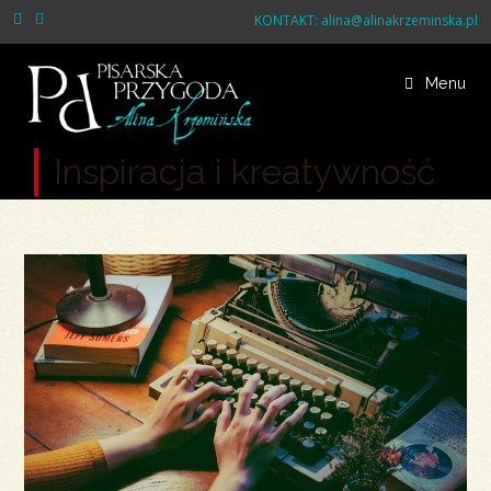
Skip
KONTAKT:
alina@alinakrzeminska.pl
to
content
Menu
Inspiracja i kreatywność