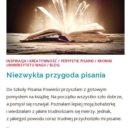
INSPIRACJA I KREATYWNOŚĆ
/
PERYPETIE PISARKI
/
KRONIKI
UNIWERSYTETU MAGII
/
BLOG
Niezwykła przygoda pisania
Do Szkoły Pisania Powieści przyszłam z gotowym
pomysłem na książkę. Na początku wszystko szło dobrze,
a pomysł się rozwijał. Poznałam lepiej moją bohaterkę
i wiedziałam z jakimi trudnościami się mierzy. Jednak,
z jakiegoś powodu coraz trudniej przychodziło mi pisanie.
…