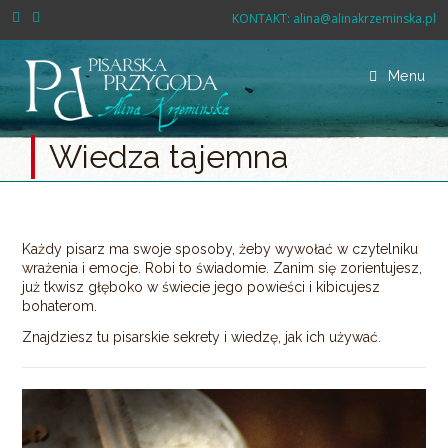
Skip
KONTAKT:
alina@alinakrzeminska.pl
to
content
Menu
Wiedza tajemna
Każdy pisarz ma swoje sposoby, żeby wywołać w czytelniku
wrażenia i emocje. Robi to świadomie. Zanim się zorientujesz,
już tkwisz głęboko w świecie jego powieści i kibicujesz
bohaterom.
Znajdziesz tu pisarskie sekrety i wiedzę, jak ich używać.