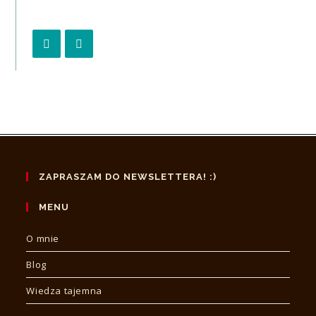
Opens
Opens
in
in
a
a
new
new
tab
tab
ZAPRASZAM DO NEWSLETTERA! :)
MENU
O mnie
Blog
Wiedza tajemna