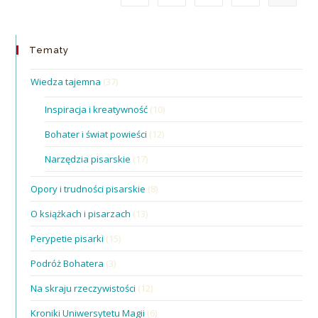
Tematy
Wiedza tajemna
(37)
Inspiracja i kreatywność
(10)
Bohater i świat powieści
(12)
Narzędzia pisarskie
(17)
Opory i trudności pisarskie
(8)
O książkach i pisarzach
(13)
Perypetie pisarki
(15)
Podróż Bohatera
(3)
Na skraju rzeczywistości
(12)
Kroniki Uniwersytetu Magii
(6)