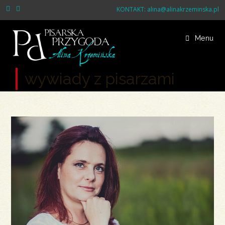
Skip
KONTAKT:
alina@alinakrzeminska.pl
to
content
Menu
wywiady z pisarzami