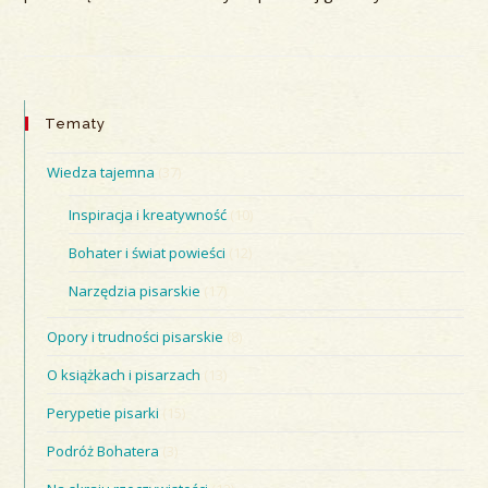
Tematy
Wiedza tajemna
(37)
Inspiracja i kreatywność
(10)
Bohater i świat powieści
(12)
Narzędzia pisarskie
(17)
Opory i trudności pisarskie
(8)
O książkach i pisarzach
(13)
Perypetie pisarki
(15)
Podróż Bohatera
(3)