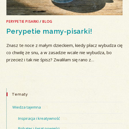
PERYPETIE PISARKI
/
BLOG
Perypetie mamy-pisarki!
Znasz te noce z małym dzieckiem, kiedy płacz wybudza cię
co chwilę ze snu, a w zasadzie wcale nie wybudza, bo
przecież i tak nie śpisz? Zwaliłam się rano z…
Tematy
Wiedza tajemna
(37)
Inspiracja i kreatywność
(10)
Bohater i świat powieści
(12)