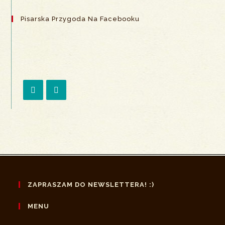
Pisarska Przygoda Na Facebooku
Opens
Opens
in
in
a
a
new
new
tab
tab
ZAPRASZAM DO NEWSLETTERA! :)
MENU