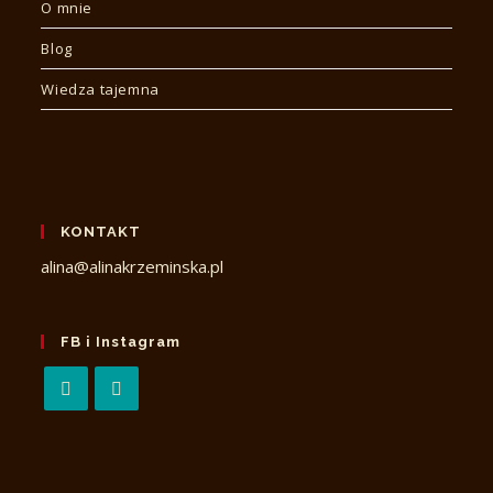
O mnie
Blog
Wiedza tajemna
KONTAKT
alina@alinakrzeminska.pl
FB i Instagram
Opens
Opens
in
in
a
a