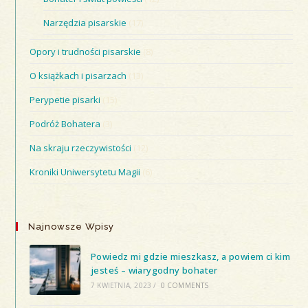
Narzędzia pisarskie
(17)
Opory i trudności pisarskie
(8)
O książkach i pisarzach
(13)
Perypetie pisarki
(15)
Podróż Bohatera
(3)
Na skraju rzeczywistości
(12)
Kroniki Uniwersytetu Magii
(6)
Najnowsze Wpisy
Powiedz mi gdzie mieszkasz, a powiem ci kim
jesteś – wiarygodny bohater
7 KWIETNIA, 2023
/
0 COMMENTS