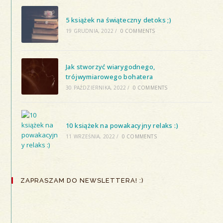
5 książek na świąteczny detoks ;)
19 GRUDNIA, 2022
/
0 COMMENTS
Jak stworzyć wiarygodnego,
trójwymiarowego bohatera
30 PAŹDZIERNIKA, 2022
/
0 COMMENTS
10 książek na powakacyjny relaks :)
11 WRZEŚNIA, 2022
/
0 COMMENTS
ZAPRASZAM DO NEWSLETTERA! :)