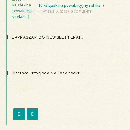
10 książek na powakacyjny relaks :)
11 WRZEŚNIA, 2022
/
0 COMMENTS
ZAPRASZAM DO NEWSLETTERA! :)
Pisarska Przygoda Na Facebooku
Opens
Opens
in
in