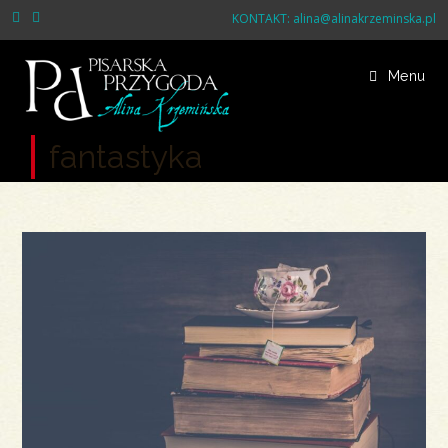
Skip
KONTAKT:
alina@alinakrzeminska.pl
to
content
Menu
fantastyka