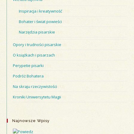
Inspiracja i kreatywność
(10)
Bohater i świat powieści
(12)
Narzędzia pisarskie
(17)
Opory i trudności pisarskie
(8)
O książkach i pisarzach
(13)
Perypetie pisarki
(15)
Podróż Bohatera
(3)
Na skraju rzeczywistości
(12)
Kroniki Uniwersytetu Magii
(6)
Najnowsze Wpisy