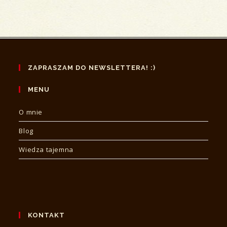
a
a
new
new
tab
tab
ZAPRASZAM DO NEWSLETTERA! :)
MENU
O mnie
Blog
Wiedza tajemna
KONTAKT